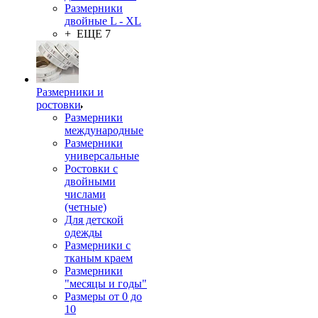
Размерники
двойные L - XL
+ ЕЩЕ 7
Размерники и
ростовки
Размерники
международные
Размерники
универсальные
Ростовки с
двойными
числами
(четные)
Для детской
одежды
Размерники с
тканым краем
Размерники
"месяцы и годы"
Размеры от 0 до
10