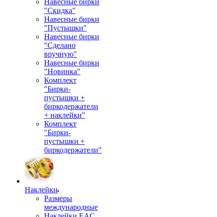
Навесные бирки
"Скидка"
Навесные бирки
"Пустышки"
Навесные бирки
"Сделано
вручную"
Навесные бирки
"Новинка"
Комплект
"Бирки-
пустышки +
биркодержатели
+ наклейки"
Комплект
"Бирки-
пустышки +
биркодержатели"
Наклейки
Размеры
международные
Наклейки EAC