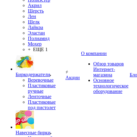
Акрил
Шерсть
Лен
Шелк
Лайкра
Эластан
Полиамид
Мохер
+ ЕЩЕ 1
О компании
Обзор товаров
Интернет-
Биркодержатели
магазина
Бло
Акции
Веревочные
Основное
Пластиковые
технологическое
ручные
оборудование
Ленточные
Пластиковые
под пистолет
Навесные бирки