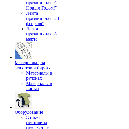
праздничная "С
Новым Годом!"
Лента
праздничная "23
февраля"
Лента
праздничная "8
марта"
Материалы для
этикеток и бирок
Материалы в
рулонах
Материалы в
листах
Оборудование
Этикет-
пистолеты
игольчатые