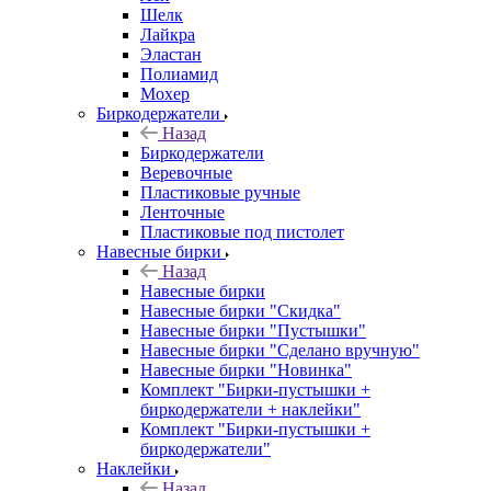
Шелк
Лайкра
Эластан
Полиамид
Мохер
Биркодержатели
Назад
Биркодержатели
Веревочные
Пластиковые ручные
Ленточные
Пластиковые под пистолет
Навесные бирки
Назад
Навесные бирки
Навесные бирки "Скидка"
Навесные бирки "Пустышки"
Навесные бирки "Сделано вручную"
Навесные бирки "Новинка"
Комплект "Бирки-пустышки +
биркодержатели + наклейки"
Комплект "Бирки-пустышки +
биркодержатели"
Наклейки
Назад