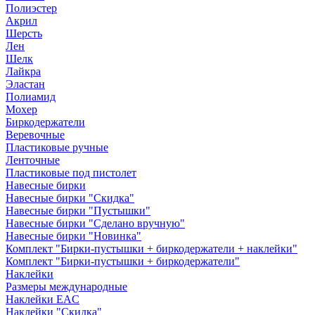
Полиэстер
Акрил
Шерсть
Лен
Шелк
Лайкра
Эластан
Полиамид
Мохер
Биркодержатели
Веревочные
Пластиковые ручные
Ленточные
Пластиковые под пистолет
Навесные бирки
Навесные бирки "Скидка"
Навесные бирки "Пустышки"
Навесные бирки "Сделано вручную"
Навесные бирки "Новинка"
Комплект "Бирки-пустышки + биркодержатели + наклейки"
Комплект "Бирки-пустышки + биркодержатели"
Наклейки
Размеры международные
Наклейки EAC
Наклейки "Скидка"