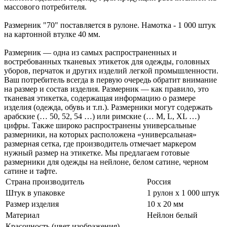
массового потребителя.
Размерник "70" поставляется в рулоне. Намотка - 1 000 штук
на картонной втулке 40 мм.
Размерник — одна из самых распространенных и
востребованных тканевых этикеток для одежды, головных
уборов, перчаток и других изделий легкой промышленности.
Ваш потребитель всегда в первую очередь обратит внимание
на размер и состав изделия. Размерник — как правило, это
тканевая этикетка, содержащая информацию о размере
изделия (одежда, обувь и т.п.). Размерники могут содержать
арабские (… 50, 52, 54 …) или римские (… M, L, XL …)
цифры. Также широко распространены универсальные
размерники, на которых расположена «универсальная»
размерная сетка, где производитель отмечает маркером
нужный размер на этикетке. Мы предлагаем готовые
размерники для одежды на нейлоне, белом сатине, черном
сатине и тафте.
Страна производитель
Россия
Штук в упаковке
1 рулон х 1 000 штук
Размер изделия
10 х 20 мм
Материал
Нейлон белый
Красочность (цвет изображения)