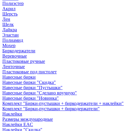
Полиэстер
Акрил
Шерсть
Лен
Шелк
Лайкра
Эластан
Полиамид
Мохер
Биркодержатели
Веревочные
Пластиковые ручные
Ленточные
Пластиковые под пистолет
Навесные бирки
Навесные бирки "Скидка"
Навесные бирки "Пустышки"
Навесные бирки "Сделано вручную"
Навесные бирки "Новинка"
Комплект "Бирки-пустышки + биркодержатели + наклейки"
Комплект "Бирки-пустышки + биркодержатели"
Наклейки
Размеры международные
Наклейки EAC
Наклейки "Скидка"