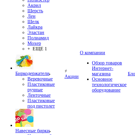
Акрил
Шерсть
Лен
Шелк
Лайкра
Эластан
Полиамид
Мохер
+ ЕЩЕ 1
О компании
Обзор товаров
Интернет-
Биркодержатели
магазина
Бло
Акции
Веревочные
Основное
Пластиковые
технологическое
ручные
оборудование
Ленточные
Пластиковые
под пистолет
Навесные бирки