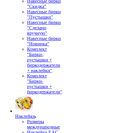
Навесные бирки
"Скидка"
Навесные бирки
"Пустышки"
Навесные бирки
"Сделано
вручную"
Навесные бирки
"Новинка"
Комплект
"Бирки-
пустышки +
биркодержатели
+ наклейки"
Комплект
"Бирки-
пустышки +
биркодержатели"
Наклейки
Размеры
международные
Наклейки EAC