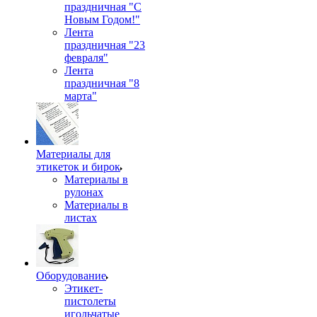
праздничная "С
Новым Годом!"
Лента
праздничная "23
февраля"
Лента
праздничная "8
марта"
Материалы для
этикеток и бирок
Материалы в
рулонах
Материалы в
листах
Оборудование
Этикет-
пистолеты
игольчатые