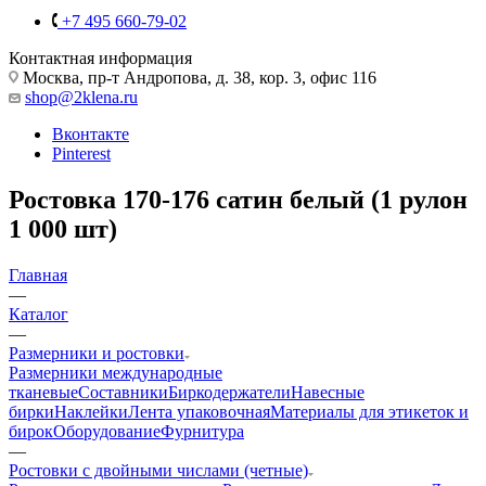
+7 495 660-79-02
Контактная информация
Москва, пр-т Андропова, д. 38, кор. 3, офис 116
shop@2klena.ru
Вконтакте
Pinterest
Ростовка 170-176 сатин белый (1 рулон
1 000 шт)
Главная
—
Каталог
—
Размерники и ростовки
Размерники международные
тканевые
Составники
Биркодержатели
Навесные
бирки
Наклейки
Лента упаковочная
Материалы для этикеток и
бирок
Оборудование
Фурнитура
—
Ростовки с двойными числами (четные)