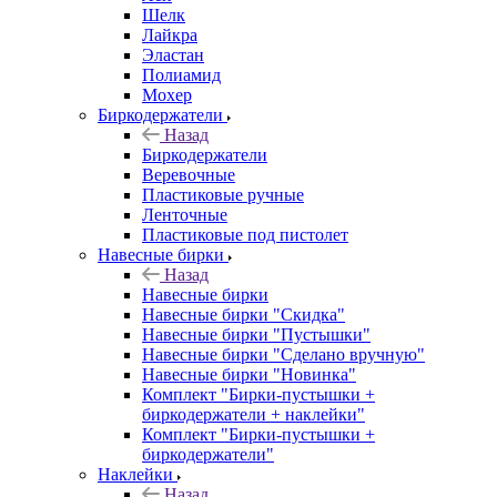
Шелк
Лайкра
Эластан
Полиамид
Мохер
Биркодержатели
Назад
Биркодержатели
Веревочные
Пластиковые ручные
Ленточные
Пластиковые под пистолет
Навесные бирки
Назад
Навесные бирки
Навесные бирки "Скидка"
Навесные бирки "Пустышки"
Навесные бирки "Сделано вручную"
Навесные бирки "Новинка"
Комплект "Бирки-пустышки +
биркодержатели + наклейки"
Комплект "Бирки-пустышки +
биркодержатели"
Наклейки
Назад