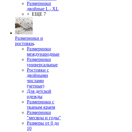
Размерники
двойные L - XL
+ ЕЩЕ 7
Размерники и
ростовки
Размерники
международные
Размерники
универсальные
Ростовки с
двойными
числами
(четные)
Для детской
одежды
Размерники с
тканым краем
Размерники
"месяцы и годы"
Размеры от 0 до
10