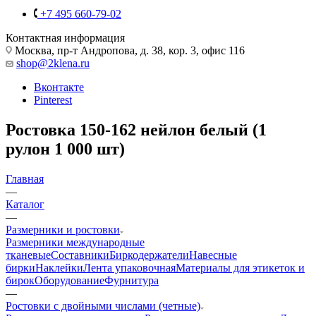
+7 495 660-79-02
Контактная информация
Москва, пр-т Андропова, д. 38, кор. 3, офис 116
shop@2klena.ru
Вконтакте
Pinterest
Ростовка 150-162 нейлон белый (1
рулон 1 000 шт)
Главная
—
Каталог
—
Размерники и ростовки
Размерники международные
тканевые
Составники
Биркодержатели
Навесные
бирки
Наклейки
Лента упаковочная
Материалы для этикеток и
бирок
Оборудование
Фурнитура
—
Ростовки с двойными числами (четные)