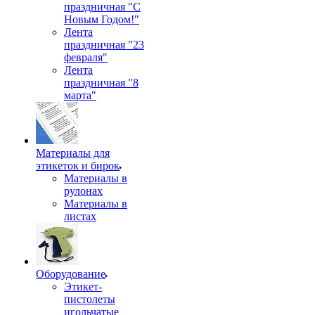
праздничная "С
Новым Годом!"
Лента
праздничная "23
февраля"
Лента
праздничная "8
марта"
Материалы для
этикеток и бирок
Материалы в
рулонах
Материалы в
листах
Оборудование
Этикет-
пистолеты
игольчатые