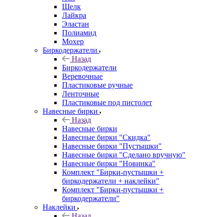
Шелк
Лайкра
Эластан
Полиамид
Мохер
Биркодержатели
Назад
Биркодержатели
Веревочные
Пластиковые ручные
Ленточные
Пластиковые под пистолет
Навесные бирки
Назад
Навесные бирки
Навесные бирки "Скидка"
Навесные бирки "Пустышки"
Навесные бирки "Сделано вручную"
Навесные бирки "Новинка"
Комплект "Бирки-пустышки +
биркодержатели + наклейки"
Комплект "Бирки-пустышки +
биркодержатели"
Наклейки
Назад