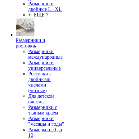
Размерники
двойные L - XL
+ ЕЩЕ 7
Размерники и
ростовки
Размерники
международные
Размерники
универсальные
Ростовки с
двойными
числами
(четные)
Для детской
одежды
Размерники с
тканым краем
Размерники
"месяцы и годы"
Размеры от 0 до
10