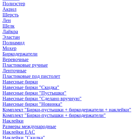
Полиэстер
Акрил
Шерсть
Лен
Шелк
Лайкра
Эластан
Полиамид
Мохер
Биркодержатели
Веревочные
Пластиковые ручные
Ленточные
Пластиковые под пистолет
Навесные бирки
Навесные бирки "Скидка"
Навесные бирки "Пустышки"
Навесные бирки "Сделано вручную"
Навесные бирки "Новинка"
Комплект "Бирки-пустышки + биркодержатели + наклейки"
Комплект "Бирки-пустышки + биркодержатели"
Наклейки
Размеры международные
Наклейки EAC
Наклейки "Скидка"