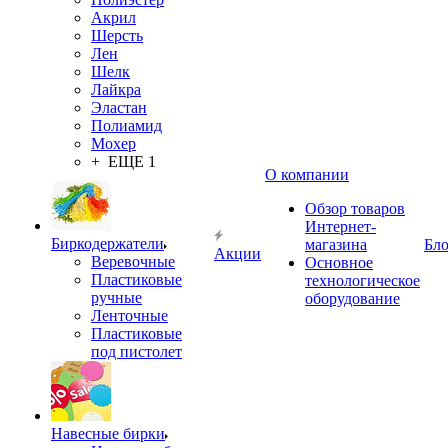
Акрил
Шерсть
Лен
Шелк
Лайкра
Эластан
Полиамид
Мохер
+ ЕЩЕ 1
О компании
Обзор товаров
Интернет-
Биркодержатели
магазина
Бло
Акции
Веревочные
Основное
Пластиковые
технологическое
ручные
оборудование
Ленточные
Пластиковые
под пистолет
Навесные бирки