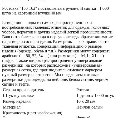
Ростовка "150-162" поставляется в рулоне. Намотка - 1 000
штук на картонной втулке 40 мм.
Размерник — одна из самых распространенных и
востребованных тканевых этикеток для одежды, головных
уборов, перчаток и других изделий легкой промышленности.
Ваш потребитель всегда в первую очередь обратит внимание
на размер и состав изделия. Размерник — как правило, это
тканевая этикетка, содержащая информацию о размере
изделия (одежда, обувь и т.п.). Размерники могут содержать
арабские (… 50, 52, 54 …) или римские (… M, L, XL …)
цифры. Также широко распространены универсальные
размерники, на которых расположена «универсальная»
размерная сетка, где производитель отмечает маркером
нужный размер на этикетке. Мы предлагаем готовые
размерники для одежды на нейлоне, белом сатине, черном
сатине и тафте.
Страна производитель
Россия
Штук в упаковке
1 рулон х 1 000 штук
Размер изделия
10 х 20 мм
Материал
Нейлон белый
Красочность (цвет изображения)
?
Черный