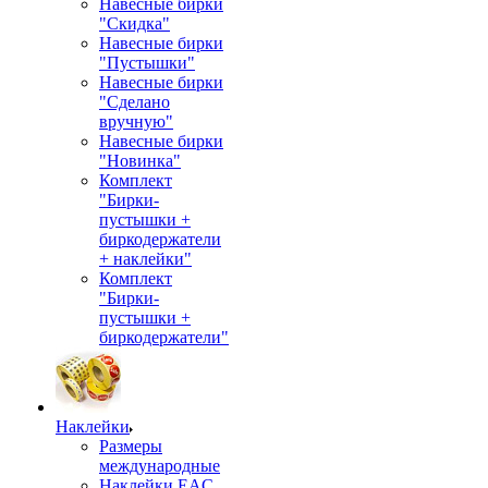
Навесные бирки
"Скидка"
Навесные бирки
"Пустышки"
Навесные бирки
"Сделано
вручную"
Навесные бирки
"Новинка"
Комплект
"Бирки-
пустышки +
биркодержатели
+ наклейки"
Комплект
"Бирки-
пустышки +
биркодержатели"
Наклейки
Размеры
международные
Наклейки EAC