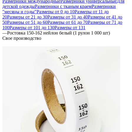
Размерники международные
Размерники универсальные
Для
детской одежды
Размерники с тканым краем
Размерники
"месяцы и годы"
Размеры от 0 до 10
Размеры от 11 до
20
Размеры от 21 до 30
Размеры от 31 до 40
Размеры от 41 до
50
Размеры от 51 до 60
Размеры от 61 до 70
Размеры от 71 до
100
Размеры от 101 до 130
Размеры от 131
—
Ростовка 150-162 нейлон белый (1 рулон 1 000 шт)
Свое производство