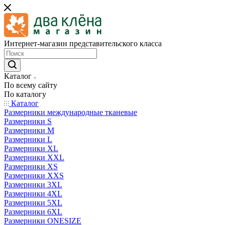
Интернет-магазин представительского класса
Каталог
По всему сайту
По каталогу
Каталог
Размерники международные тканевые
Размерники S
Размерники M
Размерники L
Размерники XL
Размерники XXL
Размерники XS
Размерники XXS
Размерники 3XL
Размерники 4XL
Размерники 5XL
Размерники 6XL
Размерники ONESIZE