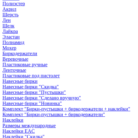
Полиэстер
Акрил
Шерсть
Лен
Шелк
Лайкра
Эластан
Полиамид
Мохер
Биркодержатели
Веревочные
Пластиковые ручные
Ленточные
Пластиковые под пистолет
Навесные бирки
Навесные бирки "Скидка"
Навесные бирки "Пустышки"
Навесные бирки "Сделано вручную"
Навесные бирки "Новинка"
Комплект "Бирки-пустышки + биркодержатели + наклейки"
Комплект "Бирки-пустышки + биркодержатели"
Наклейки
Размеры международные
Наклейки EAC
Наклейки "Скидка"