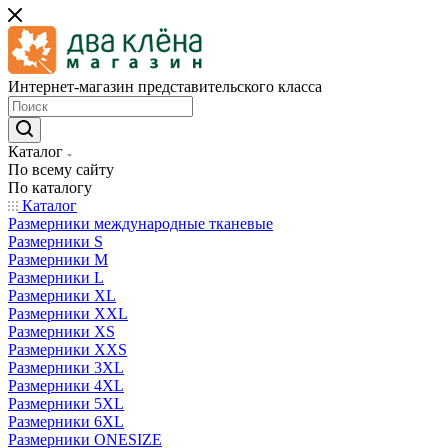
Интернет-магазин представительского класса
Каталог
По всему сайту
По каталогу
Каталог
Размерники международные тканевые
Размерники S
Размерники M
Размерники L
Размерники XL
Размерники XXL
Размерники XS
Размерники XXS
Размерники 3XL
Размерники 4XL
Размерники 5XL
Размерники 6XL
Размерники ONESIZE