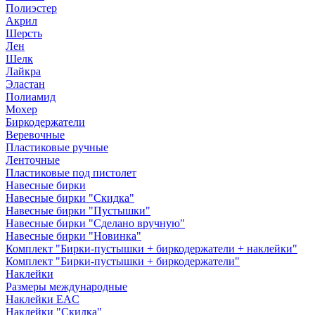
Полиэстер
Акрил
Шерсть
Лен
Шелк
Лайкра
Эластан
Полиамид
Мохер
Биркодержатели
Веревочные
Пластиковые ручные
Ленточные
Пластиковые под пистолет
Навесные бирки
Навесные бирки "Скидка"
Навесные бирки "Пустышки"
Навесные бирки "Сделано вручную"
Навесные бирки "Новинка"
Комплект "Бирки-пустышки + биркодержатели + наклейки"
Комплект "Бирки-пустышки + биркодержатели"
Наклейки
Размеры международные
Наклейки EAC
Наклейки "Скидка"