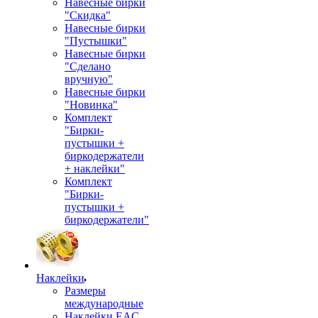
Навесные бирки
"Скидка"
Навесные бирки
"Пустышки"
Навесные бирки
"Сделано
вручную"
Навесные бирки
"Новинка"
Комплект
"Бирки-
пустышки +
биркодержатели
+ наклейки"
Комплект
"Бирки-
пустышки +
биркодержатели"
Наклейки
Размеры
международные
Наклейки EAC