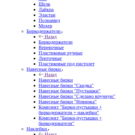
Шелк
Лайкра
Эластан
Полиамид
Мохер
Биркодержатели
Назад
Биркодержатели
Веревочные
Пластиковые ручные
Ленточные
Пластиковые под пистолет
Навесные бирки
Назад
Навесные бирки
Навесные бирки "Скидка"
Навесные бирки "Пустышки"
Навесные бирки "Сделано вручную"
Навесные бирки "Новинка"
Комплект "Бирки-пустышки +
биркодержатели + наклейки"
Комплект "Бирки-пустышки +
биркодержатели"
Наклейки
Назад