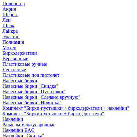
Полиэстер
Акрил
Шерсть
Лен
Шелк
Лайкра
Эластан
Полиамид
Мохер
Биркодержатели
Веревочные
Пластиковые ручные
Ленточные
Пластиковые под пистолет
Навесные бирки
Навесные бирки "Скидка"
Навесные бирки "Пустышки"
Навесные бирки "Сделано вручную"
Навесные бирки "Новинка"
Комплект "Бирки-пустышки + биркодержатели + наклейки"
Комплект "Бирки-пустышки + биркодержатели"
Наклейки
Размеры международные
Наклейки EAC
Наклейки "Скидка"