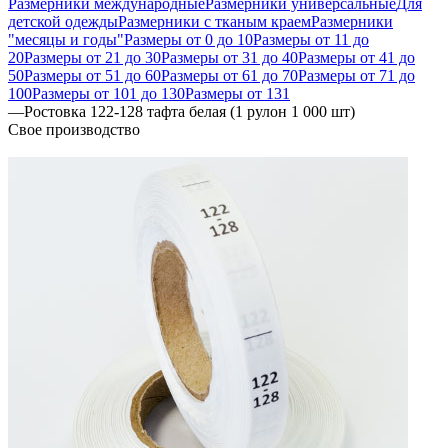
Размерники международные
Размерники универсальные
Для
детской одежды
Размерники с тканым краем
Размерники
"месяцы и годы"
Размеры от 0 до 10
Размеры от 11 до
20
Размеры от 21 до 30
Размеры от 31 до 40
Размеры от 41 до
50
Размеры от 51 до 60
Размеры от 61 до 70
Размеры от 71 до
100
Размеры от 101 до 130
Размеры от 131
—
Ростовка 122-128 тафта белая (1 рулон 1 000 шт)
Свое производство