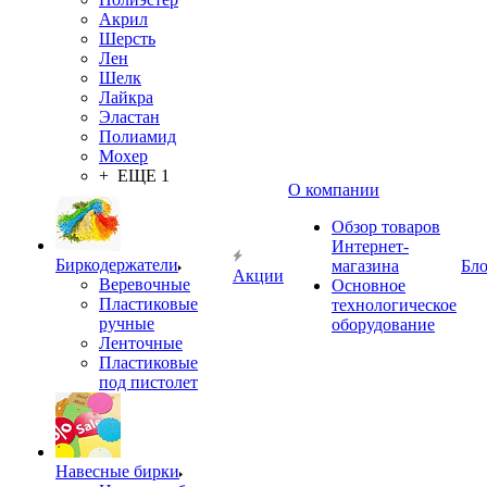
Акрил
Шерсть
Лен
Шелк
Лайкра
Эластан
Полиамид
Мохер
+ ЕЩЕ 1
О компании
Обзор товаров
Интернет-
Биркодержатели
магазина
Бло
Акции
Веревочные
Основное
Пластиковые
технологическое
ручные
оборудование
Ленточные
Пластиковые
под пистолет
Навесные бирки