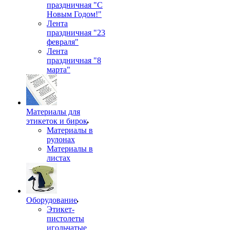
праздничная "С
Новым Годом!"
Лента
праздничная "23
февраля"
Лента
праздничная "8
марта"
Материалы для
этикеток и бирок
Материалы в
рулонах
Материалы в
листах
Оборудование
Этикет-
пистолеты
игольчатые