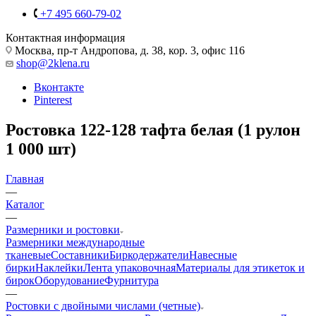
+7 495 660-79-02
Контактная информация
Москва, пр-т Андропова, д. 38, кор. 3, офис 116
shop@2klena.ru
Вконтакте
Pinterest
Ростовка 122-128 тафта белая (1 рулон
1 000 шт)
Главная
—
Каталог
—
Размерники и ростовки
Размерники международные
тканевые
Составники
Биркодержатели
Навесные
бирки
Наклейки
Лента упаковочная
Материалы для этикеток и
бирок
Оборудование
Фурнитура
—
Ростовки с двойными числами (четные)