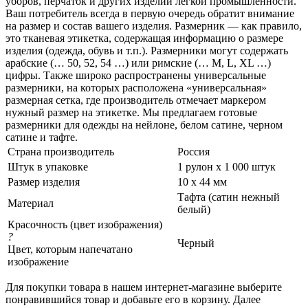
уборов, перчаток и других изделий легкой промышленности.
Ваш потребитель всегда в первую очередь обратит внимание
на размер и состав вашего изделия. Размерник — как правило,
это тканевая этикетка, содержащая информацию о размере
изделия (одежда, обувь и т.п.). Размерники могут содержать
арабские (… 50, 52, 54 …) или римские (… M, L, XL …)
цифры. Также широко распространены универсальные
размерники, на которых расположена «универсальная»
размерная сетка, где производитель отмечает маркером
нужный размер на этикетке. Мы предлагаем готовые
размерники для одежды на нейлоне, белом сатине, черном
сатине и тафте.
Страна производитель
Россия
Штук в упаковке
1 рулон х 1 000 штук
Размер изделия
10 х 44 мм
Тафта (сатин нежный
Материал
белый)
Красочность (цвет изображения)
?
Черный
Цвет, которым напечатано
изображение
Для покупки товара в нашем интернет-магазине выберите
понравившийся товар и добавьте его в корзину. Далее