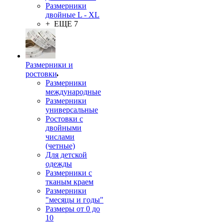
Размерники
двойные L - XL
+ ЕЩЕ 7
Размерники и
ростовки
Размерники
международные
Размерники
универсальные
Ростовки с
двойными
числами
(четные)
Для детской
одежды
Размерники с
тканым краем
Размерники
"месяцы и годы"
Размеры от 0 до
10