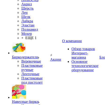
Акрил
Шерсть
Лен
Шелк
Лайкра
Эластан
Полиамид
Мохер
+ ЕЩЕ 1
О компании
Обзор товаров
Интернет-
Биркодержатели
магазина
Бло
Акции
Веревочные
Основное
Пластиковые
технологическое
ручные
оборудование
Ленточные
Пластиковые
под пистолет
Навесные бирки