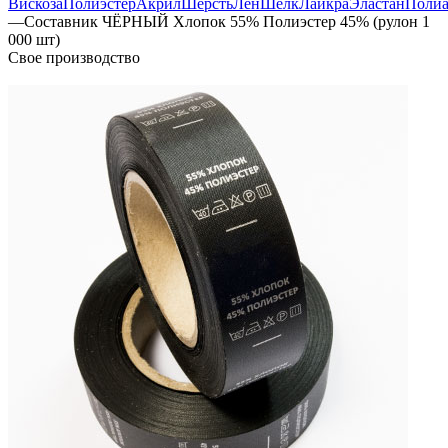
Вискоза
Полиэстер
Акрил
Шерсть
Лен
Шелк
Лайкра
Эластан
Поли
—
Составник ЧЁРНЫЙ Хлопок 55% Полиэстер 45% (рулон 1
000 шт)
Свое производство