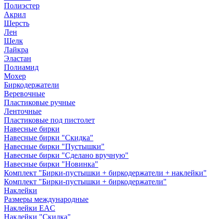
Полиэстер
Акрил
Шерсть
Лен
Шелк
Лайкра
Эластан
Полиамид
Мохер
Биркодержатели
Веревочные
Пластиковые ручные
Ленточные
Пластиковые под пистолет
Навесные бирки
Навесные бирки "Скидка"
Навесные бирки "Пустышки"
Навесные бирки "Сделано вручную"
Навесные бирки "Новинка"
Комплект "Бирки-пустышки + биркодержатели + наклейки"
Комплект "Бирки-пустышки + биркодержатели"
Наклейки
Размеры международные
Наклейки EAC
Наклейки "Скидка"