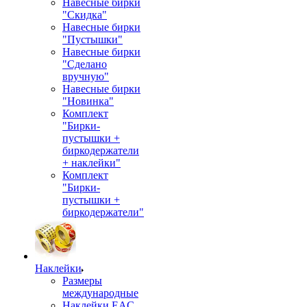
Навесные бирки
"Скидка"
Навесные бирки
"Пустышки"
Навесные бирки
"Сделано
вручную"
Навесные бирки
"Новинка"
Комплект
"Бирки-
пустышки +
биркодержатели
+ наклейки"
Комплект
"Бирки-
пустышки +
биркодержатели"
Наклейки
Размеры
международные
Наклейки EAC