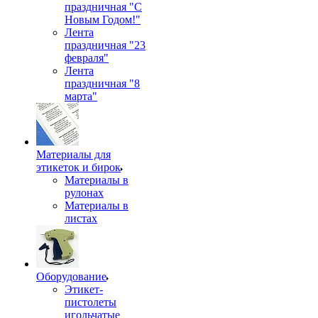
праздничная "С
Новым Годом!"
Лента
праздничная "23
февраля"
Лента
праздничная "8
марта"
Материалы для
этикеток и бирок
Материалы в
рулонах
Материалы в
листах
Оборудование
Этикет-
пистолеты
игольчатые