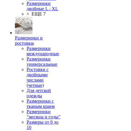
Размерники
двойные L - XL
+ ЕЩЕ 7
Размерники и
ростовки
Размерники
международные
Размерники
универсальные
Ростовки с
двойными
числами
(четные)
Для детской
одежды
Размерники с
тканым краем
Размерники
"месяцы и годы"
Размеры от 0 до
10