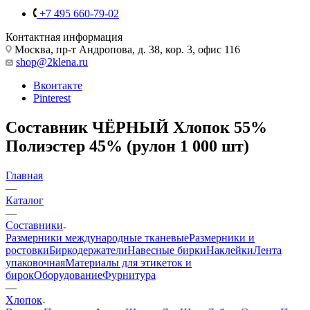
+7 495 660-79-02
Контактная информация
Москва, пр-т Андропова, д. 38, кор. 3, офис 116
shop@2klena.ru
Вконтакте
Pinterest
Составник ЧЁРНЫЙ Хлопок 55%
Полиэстер 45% (рулон 1 000 шт)
Главная
—
Каталог
—
Составники
Размерники международные тканевые
Размерники и
ростовки
Биркодержатели
Навесные бирки
Наклейки
Лента
упаковочная
Материалы для этикеток и
бирок
Оборудование
Фурнитура
—
Хлопок