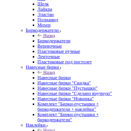
Шелк
Лайкра
Эластан
Полиамид
Мохер
Биркодержатели
Назад
Биркодержатели
Веревочные
Пластиковые ручные
Ленточные
Пластиковые под пистолет
Навесные бирки
Назад
Навесные бирки
Навесные бирки "Скидка"
Навесные бирки "Пустышки"
Навесные бирки "Сделано вручную"
Навесные бирки "Новинка"
Комплект "Бирки-пустышки +
биркодержатели + наклейки"
Комплект "Бирки-пустышки +
биркодержатели"
Наклейки
Назад