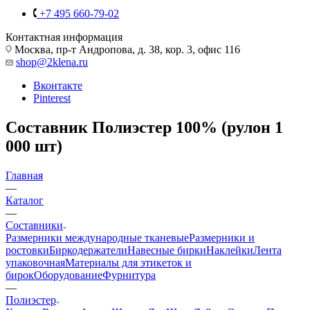
+7 495 660-79-02
Контактная информация
Москва, пр-т Андропова, д. 38, кор. 3, офис 116
shop@2klena.ru
Вконтакте
Pinterest
Составник Полиэстер 100% (рулон 1
000 шт)
Главная
—
Каталог
—
Составники
Размерники международные тканевые
Размерники и
ростовки
Биркодержатели
Навесные бирки
Наклейки
Лента
упаковочная
Материалы для этикеток и
бирок
Оборудование
Фурнитура
—
Полиэстер