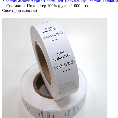
Хлопок
Вискоза
Акрил
Шерсть
Лен
Шелк
Лайкра
Эластан
Полиами
—
Составник Полиэстер 100% (рулон 1 000 шт)
Свое производство