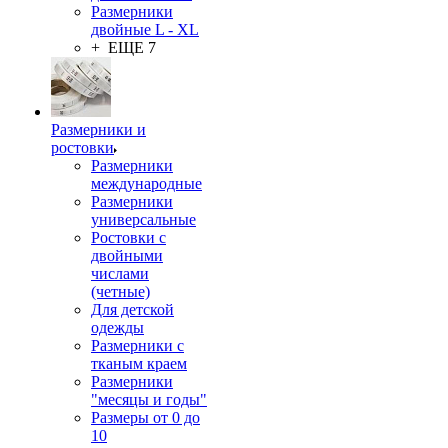
Размерники
двойные L - XL
+ ЕЩЕ 7
Размерники и
ростовки
Размерники
международные
Размерники
универсальные
Ростовки с
двойными
числами
(четные)
Для детской
одежды
Размерники с
тканым краем
Размерники
"месяцы и годы"
Размеры от 0 до
10