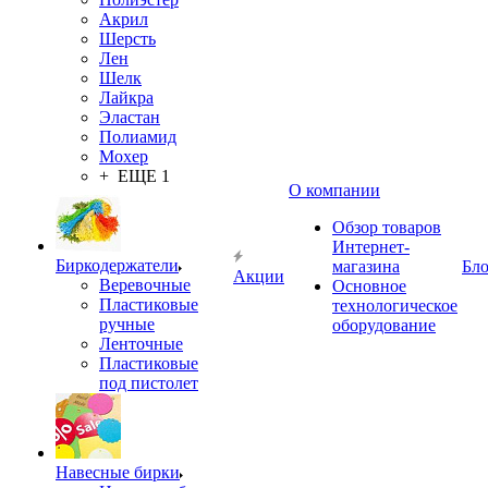
Акрил
Шерсть
Лен
Шелк
Лайкра
Эластан
Полиамид
Мохер
+ ЕЩЕ 1
О компании
Обзор товаров
Интернет-
Биркодержатели
магазина
Бло
Акции
Веревочные
Основное
Пластиковые
технологическое
ручные
оборудование
Ленточные
Пластиковые
под пистолет
Навесные бирки