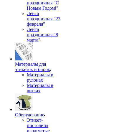
праздничная "С
Новым Годом!"
Лента
праздничная "23
февраля"
Лента
праздничная "8
марта"
Материалы для
этикеток и бирок
Материалы в
рулонах
Материалы в
листах
Оборудование
Этикет-
пистолеты
игольчатые