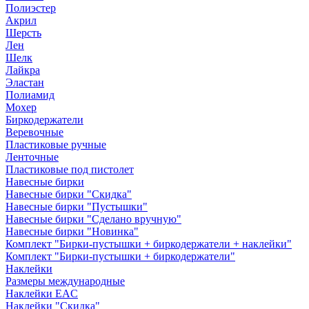
Полиэстер
Акрил
Шерсть
Лен
Шелк
Лайкра
Эластан
Полиамид
Мохер
Биркодержатели
Веревочные
Пластиковые ручные
Ленточные
Пластиковые под пистолет
Навесные бирки
Навесные бирки "Скидка"
Навесные бирки "Пустышки"
Навесные бирки "Сделано вручную"
Навесные бирки "Новинка"
Комплект "Бирки-пустышки + биркодержатели + наклейки"
Комплект "Бирки-пустышки + биркодержатели"
Наклейки
Размеры международные
Наклейки EAC
Наклейки "Скидка"