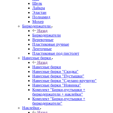
Шелк
Лайкра
Эластан
Полиамид
Мохер
Биркодержатели
Назад
Биркодержатели
Веревочные
Пластиковые ручные
Ленточные
Пластиковые под пистолет
Навесные бирки
Назад
Навесные бирки
Навесные бирки "Скидка"
Навесные бирки "Пустышки"
Навесные бирки "Сделано вручную"
Навесные бирки "Новинка"
Комплект "Бирки-пустышки +
биркодержатели + наклейки"
Комплект "Бирки-пустышки +
биркодержатели"
Наклейки
Назад