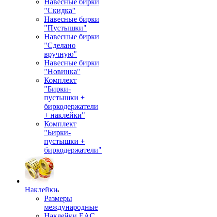
Навесные бирки
"Скидка"
Навесные бирки
"Пустышки"
Навесные бирки
"Сделано
вручную"
Навесные бирки
"Новинка"
Комплект
"Бирки-
пустышки +
биркодержатели
+ наклейки"
Комплект
"Бирки-
пустышки +
биркодержатели"
Наклейки
Размеры
международные
Наклейки EAC