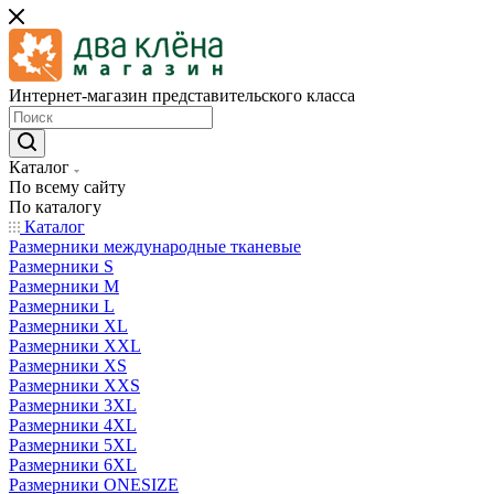
Интернет-магазин представительского класса
Каталог
По всему сайту
По каталогу
Каталог
Размерники международные тканевые
Размерники S
Размерники M
Размерники L
Размерники XL
Размерники XXL
Размерники XS
Размерники XXS
Размерники 3XL
Размерники 4XL
Размерники 5XL
Размерники 6XL
Размерники ONESIZE