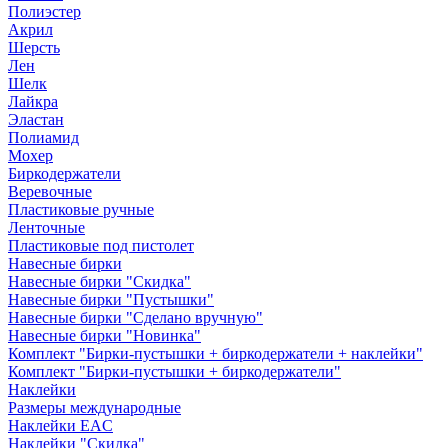
Полиэстер
Акрил
Шерсть
Лен
Шелк
Лайкра
Эластан
Полиамид
Мохер
Биркодержатели
Веревочные
Пластиковые ручные
Ленточные
Пластиковые под пистолет
Навесные бирки
Навесные бирки "Скидка"
Навесные бирки "Пустышки"
Навесные бирки "Сделано вручную"
Навесные бирки "Новинка"
Комплект "Бирки-пустышки + биркодержатели + наклейки"
Комплект "Бирки-пустышки + биркодержатели"
Наклейки
Размеры международные
Наклейки EAC
Наклейки "Скидка"