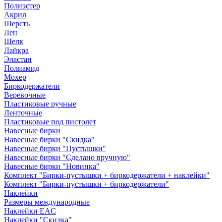
Полиэстер
Акрил
Шерсть
Лен
Шелк
Лайкра
Эластан
Полиамид
Мохер
Биркодержатели
Веревочные
Пластиковые ручные
Ленточные
Пластиковые под пистолет
Навесные бирки
Навесные бирки "Скидка"
Навесные бирки "Пустышки"
Навесные бирки "Сделано вручную"
Навесные бирки "Новинка"
Комплект "Бирки-пустышки + биркодержатели + наклейки"
Комплект "Бирки-пустышки + биркодержатели"
Наклейки
Размеры международные
Наклейки EAC
Наклейки "Скидка"