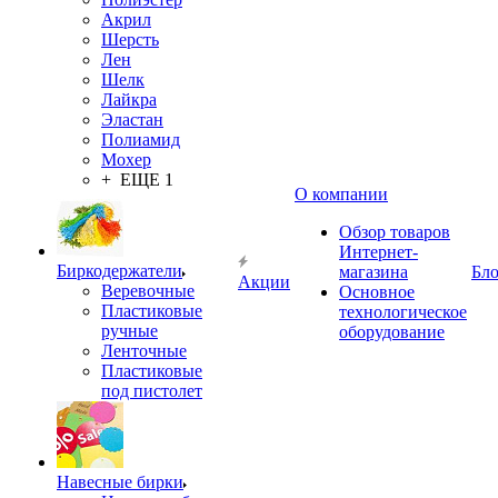
Акрил
Шерсть
Лен
Шелк
Лайкра
Эластан
Полиамид
Мохер
+ ЕЩЕ 1
О компании
Обзор товаров
Интернет-
Биркодержатели
магазина
Бло
Акции
Веревочные
Основное
Пластиковые
технологическое
ручные
оборудование
Ленточные
Пластиковые
под пистолет
Навесные бирки