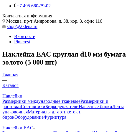
+7 495 660-79-02
Контактная информация
Москва, пр-т Андропова, д. 38, кор. 3, офис 116
shop@2klena.ru
Вконтакте
Pinterest
Наклейка EAC круглая d10 мм бумага
золото (5 000 шт)
Главная
—
Каталог
—
Наклейки
Размерники международные тканевые
Размерники и
ростовки
Составники
Биркодержатели
Навесные бирки
Лента
упаковочная
Материалы для этикеток и
бирок
Оборудование
Фурнитура
—
Наклейки EAC