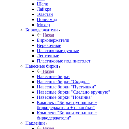
Шелк
Лайкра
Эластан
Полиамид
Мохер
Биркодержатели
Назад
Биркодержатели
Веревочные
Пластиковые ручные
Ленточные
Пластиковые под пистолет
Навесные бирки
Назад
Навесные бирки
Навесные бирки "Скидка"
Навесные бирки "Пустышки"
Навесные бирки "Сделано вручную"
Навесные бирки "Новинка"
Комплект "Бирки-пустышки +
биркодержатели + наклейки"
Комплект "Бирки-пустышки +
биркодержатели"
Наклейки
Назад