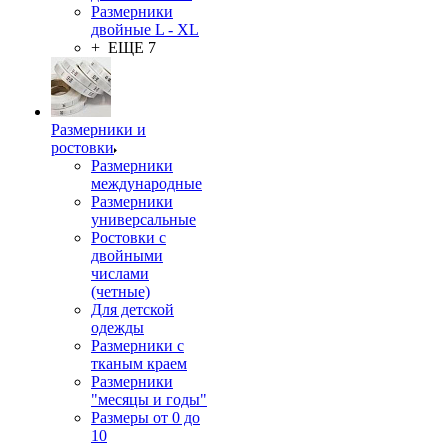
Размерники
двойные L - XL
+ ЕЩЕ 7
Размерники и
ростовки
Размерники
международные
Размерники
универсальные
Ростовки с
двойными
числами
(четные)
Для детской
одежды
Размерники с
тканым краем
Размерники
"месяцы и годы"
Размеры от 0 до
10