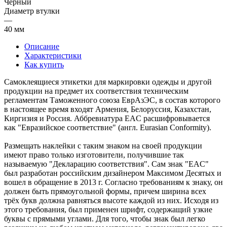
Черный
Диаметр втулки
—
40 мм
Описание
Характеристики
Как купить
Самоклеящиеся этикетки для маркировки одежды и другой
продукции на предмет их соответствия техническим
регламентам Таможенного союза ЕврАзЭС, в состав которого
в настоящее время входят Армения, Белоруссия, Казахстан,
Киргизия и Россия. Аббревиатура EAC расшифровывается
как "Евразийское соответствие" (англ. Eurasian Conformity).
Размещать наклейки с таким знаком на своей продукции
имеют право только изготовители, получившие так
называемую "Декларацию соответствия". Сам знак "EAC"
был разработан российским дизайнером Максимом Десятых и
вошел в обращение в 2013 г. Согласно требованиям к знаку, он
должен быть прямоугольной формы, причем ширина всех
трёх букв должна равняться высоте каждой из них. Исходя из
этого требования, был применен шрифт, содержащий узкие
буквы с прямыми углами. Для того, чтобы знак был легко