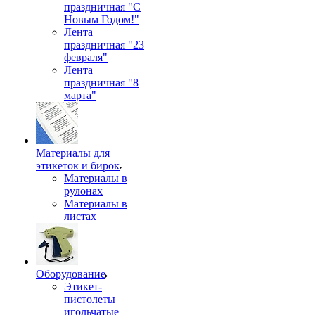
праздничная "С
Новым Годом!"
Лента
праздничная "23
февраля"
Лента
праздничная "8
марта"
Материалы для
этикеток и бирок
Материалы в
рулонах
Материалы в
листах
Оборудование
Этикет-
пистолеты
игольчатые