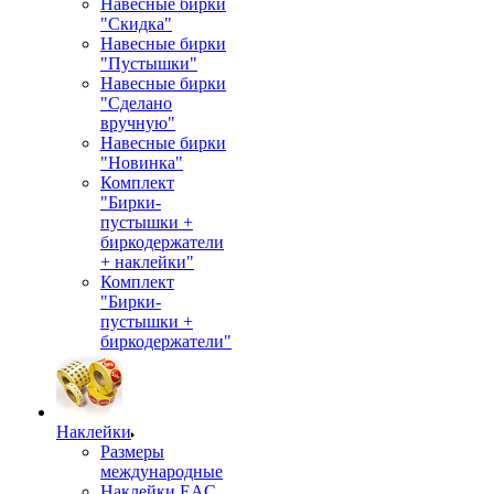
Навесные бирки
"Скидка"
Навесные бирки
"Пустышки"
Навесные бирки
"Сделано
вручную"
Навесные бирки
"Новинка"
Комплект
"Бирки-
пустышки +
биркодержатели
+ наклейки"
Комплект
"Бирки-
пустышки +
биркодержатели"
Наклейки
Размеры
международные
Наклейки EAC