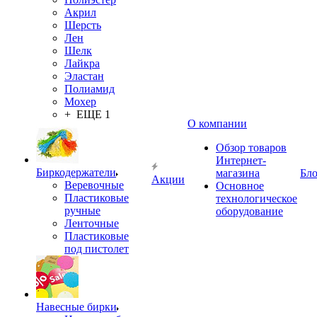
Акрил
Шерсть
Лен
Шелк
Лайкра
Эластан
Полиамид
Мохер
+ ЕЩЕ 1
О компании
Обзор товаров
Интернет-
Биркодержатели
магазина
Бло
Акции
Веревочные
Основное
Пластиковые
технологическое
ручные
оборудование
Ленточные
Пластиковые
под пистолет
Навесные бирки