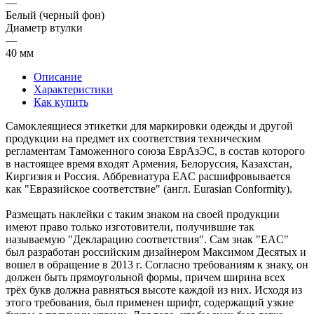
—
Белый (черный фон)
Диаметр втулки
—
40 мм
Описание
Характеристики
Как купить
Самоклеящиеся этикетки для маркировки одежды и другой
продукции на предмет их соответствия техническим
регламентам Таможенного союза ЕврАзЭС, в состав которого
в настоящее время входят Армения, Белоруссия, Казахстан,
Киргизия и Россия. Аббревиатура EAC расшифровывается
как "Евразийское соответствие" (англ. Eurasian Conformity).
Размещать наклейки с таким знаком на своей продукции
имеют право только изготовители, получившие так
называемую "Декларацию соответствия". Сам знак "EAC"
был разработан российским дизайнером Максимом Десятых и
вошел в обращение в 2013 г. Согласно требованиям к знаку, он
должен быть прямоугольной формы, причем ширина всех
трёх букв должна равняться высоте каждой из них. Исходя из
этого требования, был применен шрифт, содержащий узкие