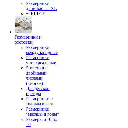
Размерники
двойные L - XL
+ ЕЩЕ 7
Размерники и
ростовки
Размерники
международные
Размерники
универсальные
Ростовки с
двойными
числами
(четные)
Для детской
одежды
Размерники с
тканым краем
Размерники
"месяцы и годы"
Размеры от 0 до
10