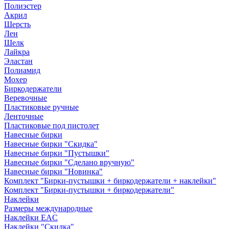
Полиэстер
Акрил
Шерсть
Лен
Шелк
Лайкра
Эластан
Полиамид
Мохер
Биркодержатели
Веревочные
Пластиковые ручные
Ленточные
Пластиковые под пистолет
Навесные бирки
Навесные бирки "Скидка"
Навесные бирки "Пустышки"
Навесные бирки "Сделано вручную"
Навесные бирки "Новинка"
Комплект "Бирки-пустышки + биркодержатели + наклейки"
Комплект "Бирки-пустышки + биркодержатели"
Наклейки
Размеры международные
Наклейки EAC
Наклейки "Скидка"