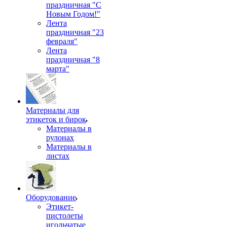
праздничная "С
Новым Годом!"
Лента
праздничная "23
февраля"
Лента
праздничная "8
марта"
Материалы для
этикеток и бирок
Материалы в
рулонах
Материалы в
листах
Оборудование
Этикет-
пистолеты
игольчатые