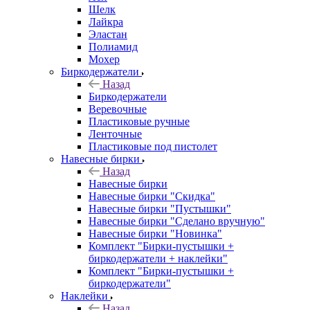
Шелк
Лайкра
Эластан
Полиамид
Мохер
Биркодержатели
Назад
Биркодержатели
Веревочные
Пластиковые ручные
Ленточные
Пластиковые под пистолет
Навесные бирки
Назад
Навесные бирки
Навесные бирки "Скидка"
Навесные бирки "Пустышки"
Навесные бирки "Сделано вручную"
Навесные бирки "Новинка"
Комплект "Бирки-пустышки +
биркодержатели + наклейки"
Комплект "Бирки-пустышки +
биркодержатели"
Наклейки
Назад