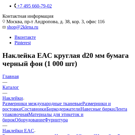
+7 495 660-79-02
Контактная информация
Москва, пр-т Андропова, д. 38, кор. 3, офис 116
shop@2klena.ru
Вконтакте
Pinterest
Наклейка EAC круглая d20 мм бумага
черный фон (1 000 шт)
Главная
—
Каталог
—
Наклейки
Размерники международные тканевые
Размерники и
ростовки
Составники
Биркодержатели
Навесные бирки
Лента
упаковочная
Материалы для этикеток и
бирок
Оборудование
Фурнитура
—
Наклейки EAC