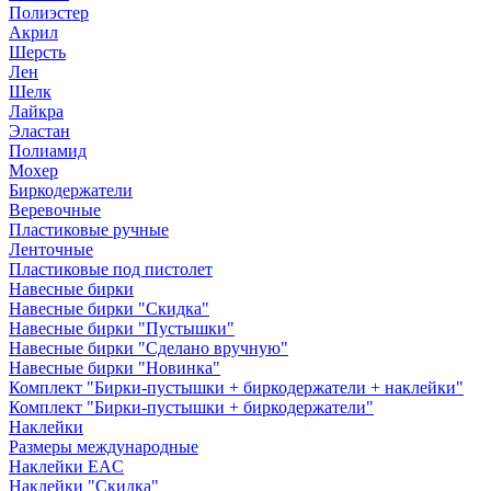
Полиэстер
Акрил
Шерсть
Лен
Шелк
Лайкра
Эластан
Полиамид
Мохер
Биркодержатели
Веревочные
Пластиковые ручные
Ленточные
Пластиковые под пистолет
Навесные бирки
Навесные бирки "Скидка"
Навесные бирки "Пустышки"
Навесные бирки "Сделано вручную"
Навесные бирки "Новинка"
Комплект "Бирки-пустышки + биркодержатели + наклейки"
Комплект "Бирки-пустышки + биркодержатели"
Наклейки
Размеры международные
Наклейки EAC
Наклейки "Скидка"