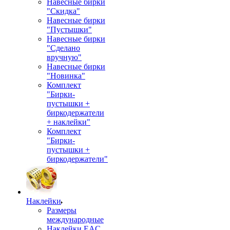
Навесные бирки
"Скидка"
Навесные бирки
"Пустышки"
Навесные бирки
"Сделано
вручную"
Навесные бирки
"Новинка"
Комплект
"Бирки-
пустышки +
биркодержатели
+ наклейки"
Комплект
"Бирки-
пустышки +
биркодержатели"
Наклейки
Размеры
международные
Наклейки EAC