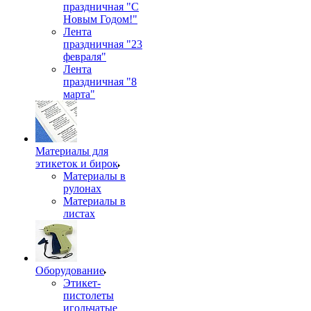
праздничная "С
Новым Годом!"
Лента
праздничная "23
февраля"
Лента
праздничная "8
марта"
Материалы для
этикеток и бирок
Материалы в
рулонах
Материалы в
листах
Оборудование
Этикет-
пистолеты
игольчатые