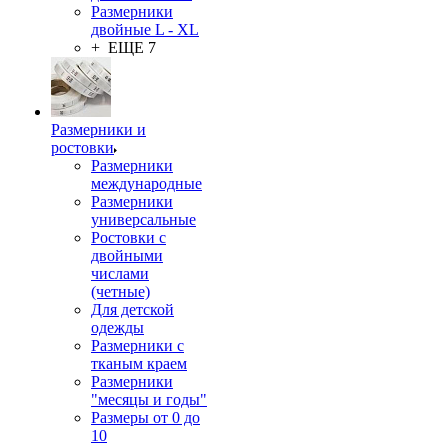
Размерники
двойные L - XL
+ ЕЩЕ 7
Размерники и
ростовки
Размерники
международные
Размерники
универсальные
Ростовки с
двойными
числами
(четные)
Для детской
одежды
Размерники с
тканым краем
Размерники
"месяцы и годы"
Размеры от 0 до
10