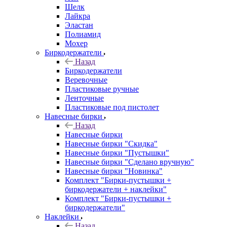
Шелк
Лайкра
Эластан
Полиамид
Мохер
Биркодержатели
Назад
Биркодержатели
Веревочные
Пластиковые ручные
Ленточные
Пластиковые под пистолет
Навесные бирки
Назад
Навесные бирки
Навесные бирки "Скидка"
Навесные бирки "Пустышки"
Навесные бирки "Сделано вручную"
Навесные бирки "Новинка"
Комплект "Бирки-пустышки +
биркодержатели + наклейки"
Комплект "Бирки-пустышки +
биркодержатели"
Наклейки
Назад