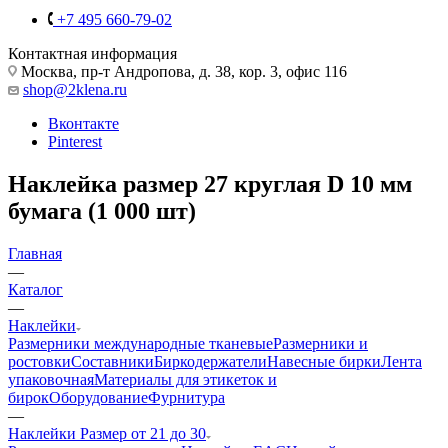
+7 495 660-79-02
Контактная информация
Москва, пр-т Андропова, д. 38, кор. 3, офис 116
shop@2klena.ru
Вконтакте
Pinterest
Наклейка размер 27 круглая D 10 мм
бумага (1 000 шт)
Главная
—
Каталог
—
Наклейки
Размерники международные тканевые
Размерники и
ростовки
Составники
Биркодержатели
Навесные бирки
Лента
упаковочная
Материалы для этикеток и
бирок
Оборудование
Фурнитура
—
Наклейки Размер от 21 до 30