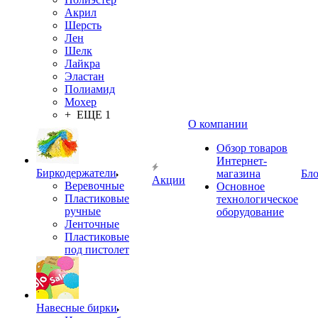
Акрил
Шерсть
Лен
Шелк
Лайкра
Эластан
Полиамид
Мохер
+ ЕЩЕ 1
О компании
Обзор товаров
Интернет-
Биркодержатели
магазина
Бло
Акции
Веревочные
Основное
Пластиковые
технологическое
ручные
оборудование
Ленточные
Пластиковые
под пистолет
Навесные бирки