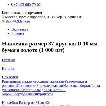
+7 495 660-79-02
Контактная информация
Москва, пр-т Андропова, д. 38, кор. 3, офис 116
shop@2klena.ru
Вконтакте
Pinterest
Наклейка размер 37 круглая D 10 мм
бумага золото (1 000 шт)
Главная
—
Каталог
—
Наклейки
Размерники международные тканевые
Размерники и
ростовки
Составники
Биркодержатели
Навесные бирки
Лента
упаковочная
Материалы для этикеток и
бирок
Оборудование
Фурнитура
—
Наклейки Размер от 31 до 40