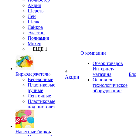
Акрил
Шерсть
Лен
Шелк
Лайкра
Эластан
Полиамид
Мохер
+ ЕЩЕ 1
О компании
Обзор товаров
Интернет-
Биркодержатели
магазина
Бло
Акции
Веревочные
Основное
Пластиковые
технологическое
ручные
оборудование
Ленточные
Пластиковые
под пистолет
Навесные бирки