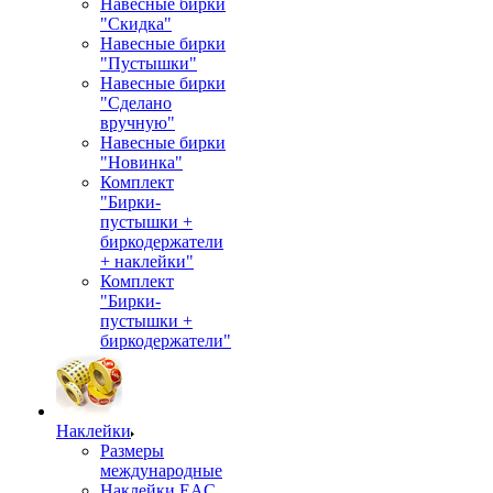
Навесные бирки
"Скидка"
Навесные бирки
"Пустышки"
Навесные бирки
"Сделано
вручную"
Навесные бирки
"Новинка"
Комплект
"Бирки-
пустышки +
биркодержатели
+ наклейки"
Комплект
"Бирки-
пустышки +
биркодержатели"
Наклейки
Размеры
международные
Наклейки EAC