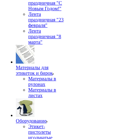
праздничная "С
Новым Годом!"
Лента
праздничная "23
февраля"
Лента
праздничная "8
марта"
Материалы для
этикеток и бирок
Материалы в
рулонах
Материалы в
листах
Оборудование
Этикет-
пистолеты
игольчатые