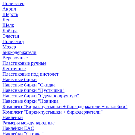
Полиэстер
Акрил
Шерсть
Лен
Шелк
Лайкра
Эластан
Полиамид
Мохер
Биркодержатели
Веревочные
Пластиковые ручные
Ленточные
Пластиковые под пистолет
Навесные бирки
Навесные бирки "Скидка"
Навесные бирки "Пустышки"
Навесные бирки "Сделано вручную"
Навесные бирки "Новинка"
Комплект "Бирки-пустышки + биркодержатели + наклейки"
Комплект "Бирки-пустышки + биркодержатели"
Наклейки
Размеры международные
Наклейки EAC
Наклейки "Скидка"