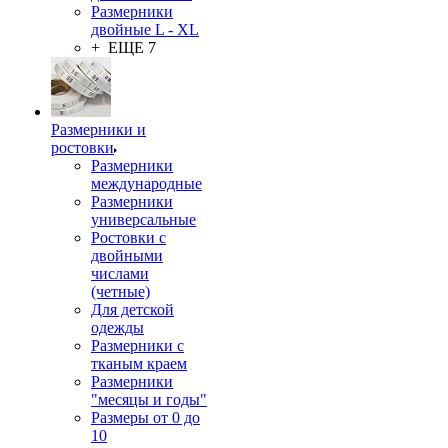
Размерники
двойные L - XL
+ ЕЩЕ 7
Размерники и
ростовки
Размерники
международные
Размерники
универсальные
Ростовки с
двойными
числами
(четные)
Для детской
одежды
Размерники с
тканым краем
Размерники
"месяцы и годы"
Размеры от 0 до
10