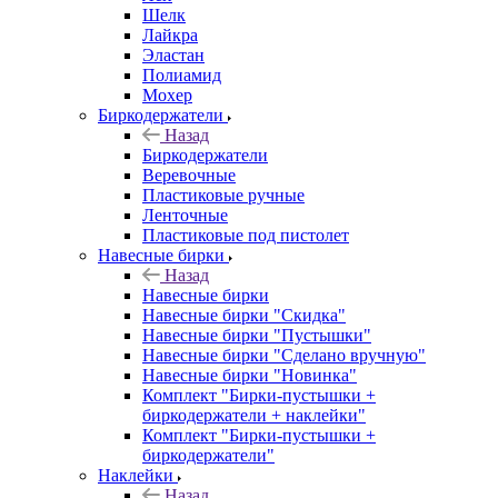
Шелк
Лайкра
Эластан
Полиамид
Мохер
Биркодержатели
Назад
Биркодержатели
Веревочные
Пластиковые ручные
Ленточные
Пластиковые под пистолет
Навесные бирки
Назад
Навесные бирки
Навесные бирки "Скидка"
Навесные бирки "Пустышки"
Навесные бирки "Сделано вручную"
Навесные бирки "Новинка"
Комплект "Бирки-пустышки +
биркодержатели + наклейки"
Комплект "Бирки-пустышки +
биркодержатели"
Наклейки
Назад