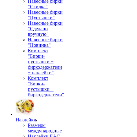
Навесные бирки
"Скидка"
Навесные бирки
"Пустышки"
Навесные бирки
"Сделано
вручную"
Навесные бирки
"Новинка"
Комплект
"Бирки-
пустышки +
биркодержатели
+ наклейки"
Комплект
"Бирки-
пустышки +
биркодержатели"
Наклейки
Размеры
международные
Наклейки EAC