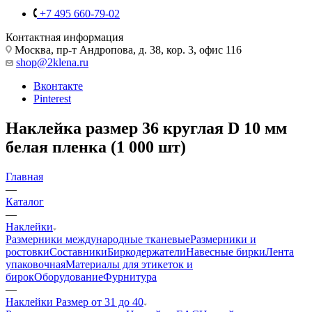
+7 495 660-79-02
Контактная информация
Москва, пр-т Андропова, д. 38, кор. 3, офис 116
shop@2klena.ru
Вконтакте
Pinterest
Наклейка размер 36 круглая D 10 мм
белая пленка (1 000 шт)
Главная
—
Каталог
—
Наклейки
Размерники международные тканевые
Размерники и
ростовки
Составники
Биркодержатели
Навесные бирки
Лента
упаковочная
Материалы для этикеток и
бирок
Оборудование
Фурнитура
—
Наклейки Размер от 31 до 40