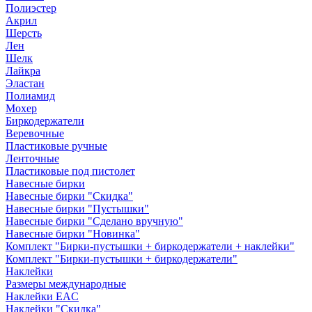
Полиэстер
Акрил
Шерсть
Лен
Шелк
Лайкра
Эластан
Полиамид
Мохер
Биркодержатели
Веревочные
Пластиковые ручные
Ленточные
Пластиковые под пистолет
Навесные бирки
Навесные бирки "Скидка"
Навесные бирки "Пустышки"
Навесные бирки "Сделано вручную"
Навесные бирки "Новинка"
Комплект "Бирки-пустышки + биркодержатели + наклейки"
Комплект "Бирки-пустышки + биркодержатели"
Наклейки
Размеры международные
Наклейки EAC
Наклейки "Скидка"