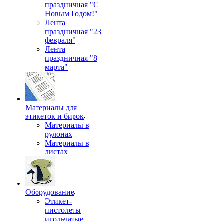
праздничная "С
Новым Годом!"
Лента
праздничная "23
февраля"
Лента
праздничная "8
марта"
Материалы для
этикеток и бирок
Материалы в
рулонах
Материалы в
листах
Оборудование
Этикет-
пистолеты
игольчатые