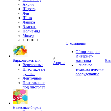
Акрил
Шерсть
Лен
Шелк
Лайкра
Эластан
Полиамид
Мохер
+ ЕЩЕ 1
О компании
Обзор товаров
Интернет-
Биркодержатели
магазина
Бло
Акции
Веревочные
Основное
Пластиковые
технологическое
ручные
оборудование
Ленточные
Пластиковые
под пистолет
Навесные бирки