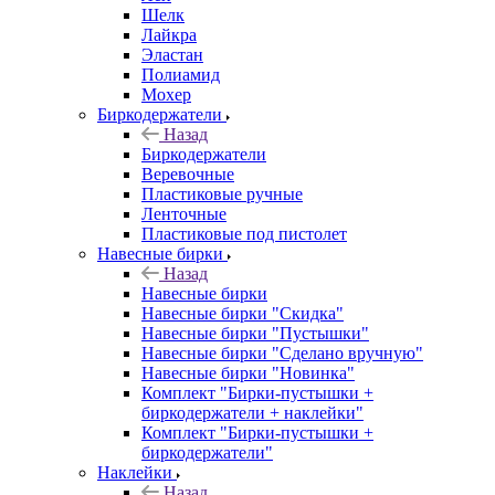
Шелк
Лайкра
Эластан
Полиамид
Мохер
Биркодержатели
Назад
Биркодержатели
Веревочные
Пластиковые ручные
Ленточные
Пластиковые под пистолет
Навесные бирки
Назад
Навесные бирки
Навесные бирки "Скидка"
Навесные бирки "Пустышки"
Навесные бирки "Сделано вручную"
Навесные бирки "Новинка"
Комплект "Бирки-пустышки +
биркодержатели + наклейки"
Комплект "Бирки-пустышки +
биркодержатели"
Наклейки
Назад