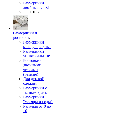
Размерники
двойные L - XL
+ ЕЩЕ 7
Размерники и
ростовки
Размерники
международные
Размерники
универсальные
Ростовки с
двойными
числами
(четные)
Для детской
одежды
Размерники с
тканым краем
Размерники
"месяцы и годы"
Размеры от 0 до
10