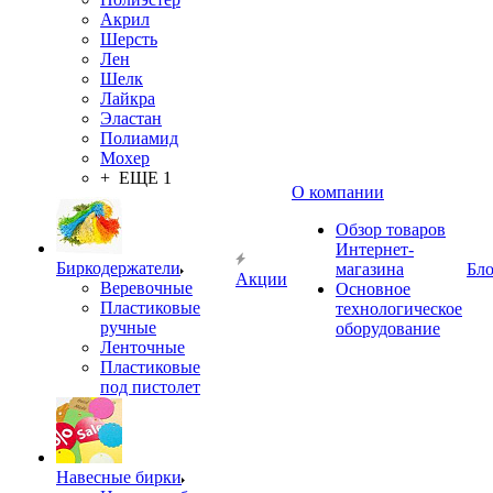
Акрил
Шерсть
Лен
Шелк
Лайкра
Эластан
Полиамид
Мохер
+ ЕЩЕ 1
О компании
Обзор товаров
Интернет-
Биркодержатели
магазина
Бло
Акции
Веревочные
Основное
Пластиковые
технологическое
ручные
оборудование
Ленточные
Пластиковые
под пистолет
Навесные бирки