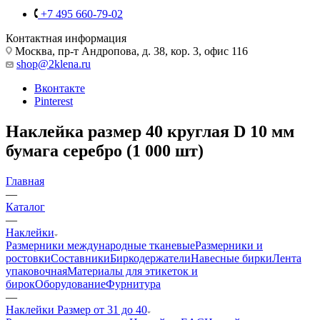
+7 495 660-79-02
Контактная информация
Москва, пр-т Андропова, д. 38, кор. 3, офис 116
shop@2klena.ru
Вконтакте
Pinterest
Наклейка размер 40 круглая D 10 мм
бумага серебро (1 000 шт)
Главная
—
Каталог
—
Наклейки
Размерники международные тканевые
Размерники и
ростовки
Составники
Биркодержатели
Навесные бирки
Лента
упаковочная
Материалы для этикеток и
бирок
Оборудование
Фурнитура
—
Наклейки Размер от 31 до 40