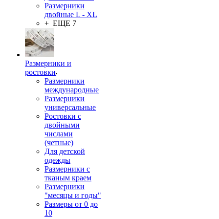
Размерники
двойные L - XL
+ ЕЩЕ 7
Размерники и
ростовки
Размерники
международные
Размерники
универсальные
Ростовки с
двойными
числами
(четные)
Для детской
одежды
Размерники с
тканым краем
Размерники
"месяцы и годы"
Размеры от 0 до
10