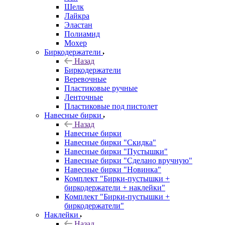
Шелк
Лайкра
Эластан
Полиамид
Мохер
Биркодержатели
Назад
Биркодержатели
Веревочные
Пластиковые ручные
Ленточные
Пластиковые под пистолет
Навесные бирки
Назад
Навесные бирки
Навесные бирки "Скидка"
Навесные бирки "Пустышки"
Навесные бирки "Сделано вручную"
Навесные бирки "Новинка"
Комплект "Бирки-пустышки +
биркодержатели + наклейки"
Комплект "Бирки-пустышки +
биркодержатели"
Наклейки
Назад