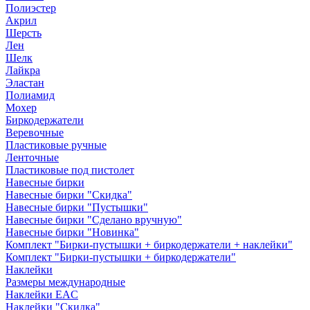
Полиэстер
Акрил
Шерсть
Лен
Шелк
Лайкра
Эластан
Полиамид
Мохер
Биркодержатели
Веревочные
Пластиковые ручные
Ленточные
Пластиковые под пистолет
Навесные бирки
Навесные бирки "Скидка"
Навесные бирки "Пустышки"
Навесные бирки "Сделано вручную"
Навесные бирки "Новинка"
Комплект "Бирки-пустышки + биркодержатели + наклейки"
Комплект "Бирки-пустышки + биркодержатели"
Наклейки
Размеры международные
Наклейки EAC
Наклейки "Скидка"