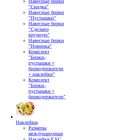
Навесные бирки
"Скидка"
Навесные бирки
"Пустышки"
Навесные бирки
"Сделано
вручную"
Навесные бирки
"Новинка"
Комплект
"Бирки-
пустышки +
биркодержатели
+ наклейки"
Комплект
"Бирки-
пустышки +
биркодержатели"
Наклейки
Размеры
международные
Наклейки EAC