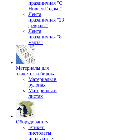
праздничная "С
Новым Годом!"
Лента
праздничная "23
февраля"
Лента
праздничная "8
марта"
Материалы для
этикеток и бирок
Материалы в
рулонах
Материалы в
листах
Оборудование
Этикет-
пистолеты
игольчатые