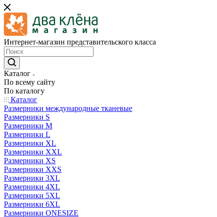
Интернет-магазин представительского класса
Каталог
По всему сайту
По каталогу
Каталог
Размерники международные тканевые
Размерники S
Размерники M
Размерники L
Размерники XL
Размерники XXL
Размерники XS
Размерники XXS
Размерники 3XL
Размерники 4XL
Размерники 5XL
Размерники 6XL
Размерники ONESIZE