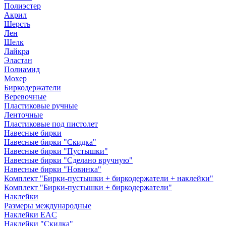
Полиэстер
Акрил
Шерсть
Лен
Шелк
Лайкра
Эластан
Полиамид
Мохер
Биркодержатели
Веревочные
Пластиковые ручные
Ленточные
Пластиковые под пистолет
Навесные бирки
Навесные бирки "Скидка"
Навесные бирки "Пустышки"
Навесные бирки "Сделано вручную"
Навесные бирки "Новинка"
Комплект "Бирки-пустышки + биркодержатели + наклейки"
Комплект "Бирки-пустышки + биркодержатели"
Наклейки
Размеры международные
Наклейки EAC
Наклейки "Скидка"