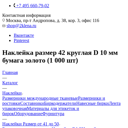
+7 495 660-79-02
Контактная информация
Москва, пр-т Андропова, д. 38, кор. 3, офис 116
shop@2klena.ru
Вконтакте
Pinterest
Наклейка размер 42 круглая D 10 мм
бумага золото (1 000 шт)
Главная
—
Каталог
—
Наклейки
Размерники международные тканевые
Размерники и
ростовки
Составники
Биркодержатели
Навесные бирки
Лента
упаковочная
Материалы для этикеток и
бирок
Оборудование
Фурнитура
—
Наклейки Размер от 41 до 50