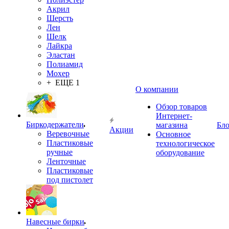
Акрил
Шерсть
Лен
Шелк
Лайкра
Эластан
Полиамид
Мохер
+ ЕЩЕ 1
О компании
Обзор товаров
Интернет-
Биркодержатели
магазина
Бло
Акции
Веревочные
Основное
Пластиковые
технологическое
ручные
оборудование
Ленточные
Пластиковые
под пистолет
Навесные бирки