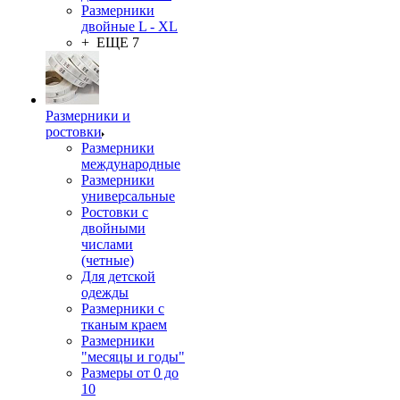
Размерники
двойные L - XL
+ ЕЩЕ 7
Размерники и
ростовки
Размерники
международные
Размерники
универсальные
Ростовки с
двойными
числами
(четные)
Для детской
одежды
Размерники с
тканым краем
Размерники
"месяцы и годы"
Размеры от 0 до
10