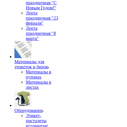
праздничная "С
Новым Годом!"
Лента
праздничная "23
февраля"
Лента
праздничная "8
марта"
Материалы для
этикеток и бирок
Материалы в
рулонах
Материалы в
листах
Оборудование
Этикет-
пистолеты
игольчатые