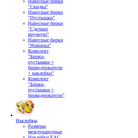
Навесные бирки
"Скидка"
Навесные бирки
"Пустышки"
Навесные бирки
"Сделано
вручную"
Навесные бирки
"Новинка"
Комплект
"Бирки-
пустышки +
биркодержатели
+ наклейки"
Комплект
"Бирки-
пустышки +
биркодержатели"
Наклейки
Размеры
международные
Наклейки EAC