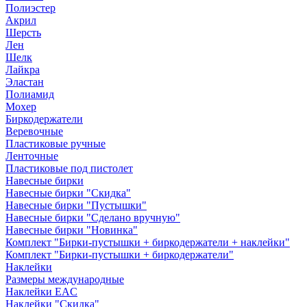
Полиэстер
Акрил
Шерсть
Лен
Шелк
Лайкра
Эластан
Полиамид
Мохер
Биркодержатели
Веревочные
Пластиковые ручные
Ленточные
Пластиковые под пистолет
Навесные бирки
Навесные бирки "Скидка"
Навесные бирки "Пустышки"
Навесные бирки "Сделано вручную"
Навесные бирки "Новинка"
Комплект "Бирки-пустышки + биркодержатели + наклейки"
Комплект "Бирки-пустышки + биркодержатели"
Наклейки
Размеры международные
Наклейки EAC
Наклейки "Скидка"