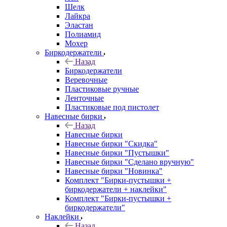
Шелк
Лайкра
Эластан
Полиамид
Мохер
Биркодержатели
Назад
Биркодержатели
Веревочные
Пластиковые ручные
Ленточные
Пластиковые под пистолет
Навесные бирки
Назад
Навесные бирки
Навесные бирки "Скидка"
Навесные бирки "Пустышки"
Навесные бирки "Сделано вручную"
Навесные бирки "Новинка"
Комплект "Бирки-пустышки +
биркодержатели + наклейки"
Комплект "Бирки-пустышки +
биркодержатели"
Наклейки
Назад