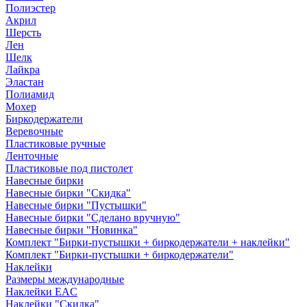
Полиэстер
Акрил
Шерсть
Лен
Шелк
Лайкра
Эластан
Полиамид
Мохер
Биркодержатели
Веревочные
Пластиковые ручные
Ленточные
Пластиковые под пистолет
Навесные бирки
Навесные бирки "Скидка"
Навесные бирки "Пустышки"
Навесные бирки "Сделано вручную"
Навесные бирки "Новинка"
Комплект "Бирки-пустышки + биркодержатели + наклейки"
Комплект "Бирки-пустышки + биркодержатели"
Наклейки
Размеры международные
Наклейки EAC
Наклейки "Скидка"