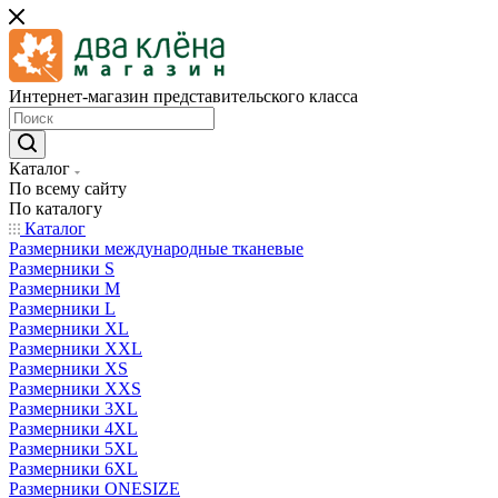
Интернет-магазин представительского класса
Каталог
По всему сайту
По каталогу
Каталог
Размерники международные тканевые
Размерники S
Размерники M
Размерники L
Размерники XL
Размерники XXL
Размерники XS
Размерники XXS
Размерники 3XL
Размерники 4XL
Размерники 5XL
Размерники 6XL
Размерники ONESIZE