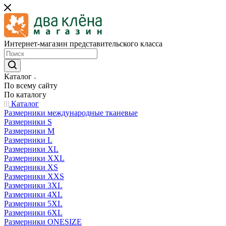
Интернет-магазин представительского класса
Каталог
По всему сайту
По каталогу
Каталог
Размерники международные тканевые
Размерники S
Размерники M
Размерники L
Размерники XL
Размерники XXL
Размерники XS
Размерники XXS
Размерники 3XL
Размерники 4XL
Размерники 5XL
Размерники 6XL
Размерники ONESIZE