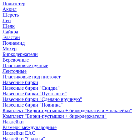
Полиэстер
Акрил
Шерсть
Лен
Шелк
Лайкра
Эластан
Полиамид
Мохер
Биркодержатели
Веревочные
Пластиковые ручные
Ленточные
Пластиковые под пистолет
Навесные бирки
Навесные бирки "Скидка"
Навесные бирки "Пустышки"
Навесные бирки "Сделано вручную"
Навесные бирки "Новинка"
Комплект "Бирки-пустышки + биркодержатели + наклейки"
Комплект "Бирки-пустышки + биркодержатели"
Наклейки
Размеры международные
Наклейки EAC
Наклейки "Скидка"