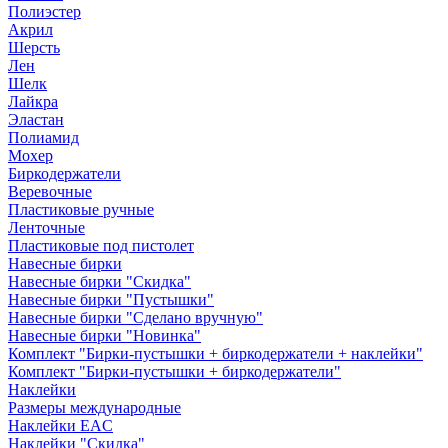
Полиэстер
Акрил
Шерсть
Лен
Шелк
Лайкра
Эластан
Полиамид
Мохер
Биркодержатели
Веревочные
Пластиковые ручные
Ленточные
Пластиковые под пистолет
Навесные бирки
Навесные бирки "Скидка"
Навесные бирки "Пустышки"
Навесные бирки "Сделано вручную"
Навесные бирки "Новинка"
Комплект "Бирки-пустышки + биркодержатели + наклейки"
Комплект "Бирки-пустышки + биркодержатели"
Наклейки
Размеры международные
Наклейки EAC
Наклейки "Скидка"