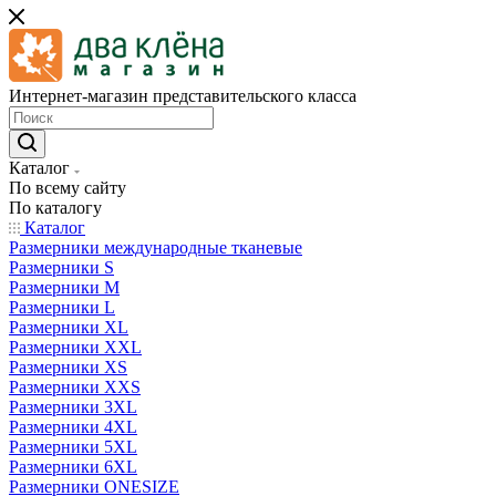
Интернет-магазин представительского класса
Каталог
По всему сайту
По каталогу
Каталог
Размерники международные тканевые
Размерники S
Размерники M
Размерники L
Размерники XL
Размерники XXL
Размерники XS
Размерники XXS
Размерники 3XL
Размерники 4XL
Размерники 5XL
Размерники 6XL
Размерники ONESIZE